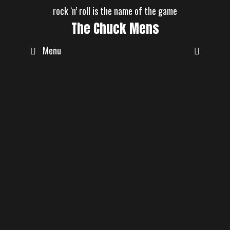
Skip
rock ‘n’ roll is the name of the game
to
The Chuck Mens
content
Menu
September 2019
Unsere erste EP
September 28, 2019
Servus zusammen……..Ende dieses
Jahres kommt unsere erste EP raus, bis
dahin halten wir euch wöchentlich …