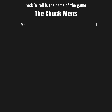
Skip
rock ‘n’ roll is the name of the game
to
The Chuck Mens
content
Menu
admin
Unsere erste EP
September 28, 2019
Servus zusammen……..Ende dieses
Jahres kommt unsere erste EP raus, bis