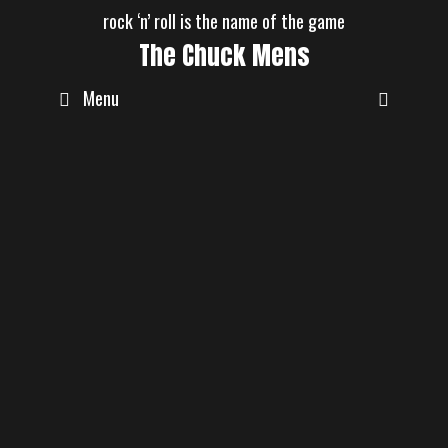
Skip
rock ‘n’ roll is the name of the game
to
The Chuck Mens
content
Menu
Unsere erste EP
September 28, 2019
Servus zusammen……..Ende dieses
Jahres kommt unsere erste EP raus, bis
dahin halten wir euch wöchentlich …